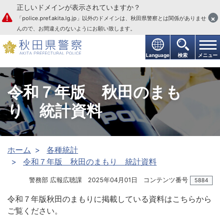
正しいドメインが表示されていますか？
本文へ
×
「police.pref.akita.lg.jp」以外のドメインは、秋田県警察とは関係がありませ
んので、お間違えのないようにお願い致します。
Language
検索
メニュー
令和７年版 秋田のまも
り 統計資料
ホーム
各種統計
令和７年版 秋田のまもり 統計資料
警務部 広報広聴課
2025年04月01日
コンテンツ番号
5884
令和７年版秋田のまもりに掲載している資料はこちらから
ご覧ください。