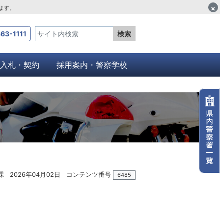
×
します。
63-1111
検索
入札・契約
採用案内・警察学校
課
2026年04月02日
コンテンツ番号
6485