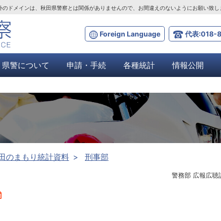
ta.lg.jp」以外のドメインは、秋田県警察とは関係がありませんので、お間違えのないようにお願い致
Foreign Language
代表:018-8
県警について
申請・手続
各種統計
情報公開
田のまもり統計資料
刑事部
警務部 広報広聴