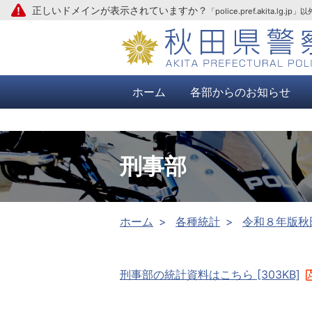
正しいドメインが表示されていますか？
「police.pref.aki
本文へ
ホーム
各部からのお知らせ
刑事部
ホーム
各種統計
令和８年版秋
刑事部の統計資料はこちら [303KB]