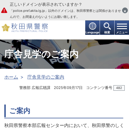
正しいドメインが表示されていますか？
本文へ
×
「police.pref.akita.lg.jp」以外のドメインは、秋田県警察とは関係がありませ
んので、お間違えのないようにお願い致します。
Language
検索
メニュー
庁舎見学のご案内
ホーム
庁舎見学のご案内
警務部 広報広聴課
2025年09月17日
コンテンツ番号
482
ご案内
秋田県警察本部広報センター内において、秋田県警のしく