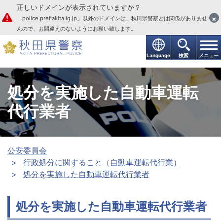
正しいドメインが表示されていますか？
本文へ
×
「police.pref.akita.lg.jp」以外のドメインは、秋田県警察とは関係がありませ
んので、お間違えのないようにお願い致します。
Language
検索
メニュー
処分を実施した自動車運転
代行業者
公安委員会
行政処分に関すること（自動車運転代行業）
処分を実施した自動車運転代行業者
処分を実施した自動車運転代行業者