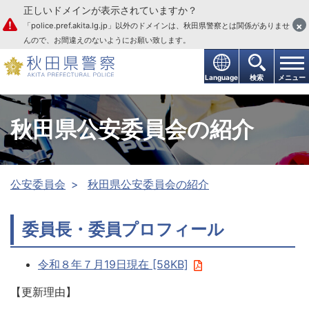
正しいドメインが表示されていますか？
本文へ
×
「police.pref.akita.lg.jp」以外のドメインは、秋田県警察とは関係がありませ
んので、お間違えのないようにお願い致します。
Language
検索
メニュー
秋田県公安委員会の紹介
公安委員会
秋田県公安委員会の紹介
委員長・委員プロフィール
令和８年７月19日現在 [58KB]
【更新理由】