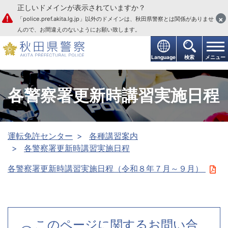
正しいドメインが表示されていますか？
本文へ
×
「police.pref.akita.lg.jp」以外のドメインは、秋田県警察とは関係がありませ
んので、お間違えのないようにお願い致します。
Language
検索
メニュー
各警察署更新時講習実施日程
運転免許センター
各種講習案内
各警察署更新時講習実施日程
各警察署更新時講習実施日程（令和８年７月～９月）
このページに関するお問い合