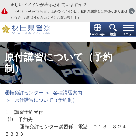
正しいドメインが表示されていますか？
本文へ
×
「police.pref.akita.lg.jp」以外のドメインは、秋田県警察とは関係がありませ
んので、お間違えのないようにお願い致します。
Language
検索
メニュー
原付講習について（予約
制）
運転免許センター
各種講習案内
原付講習について（予約制）
１ 講習予約受付
(1) 予約先
運転免許センター講習係 電話 ０１８－８２４－
５３３３