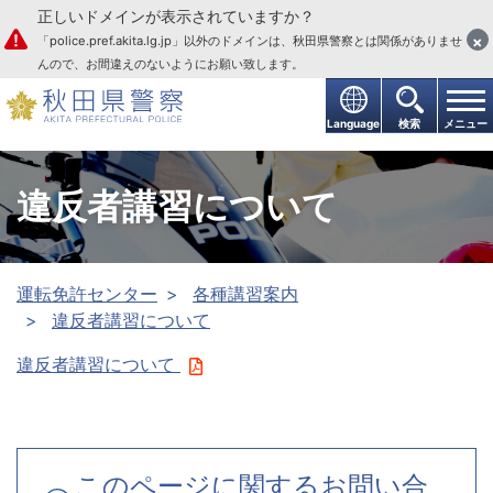
正しいドメインが表示されていますか？
本文へ
×
「police.pref.akita.lg.jp」以外のドメインは、秋田県警察とは関係がありませ
んので、お間違えのないようにお願い致します。
Language
検索
メニュー
違反者講習について
運転免許センター
各種講習案内
違反者講習について
違反者講習について
このページに関するお問い合