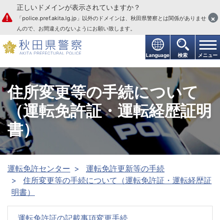
正しいドメインが表示されていますか？
本文へ
×
「police.pref.akita.lg.jp」以外のドメインは、秋田県警察とは関係がありませ
んので、お間違えのないようにお願い致します。
Language
検索
メニュー
住所変更等の手続について
（運転免許証・運転経歴証明
書）
運転免許センター
運転免許更新等の手続
住所変更等の手続について（運転免許証・運転経歴証
明書）
運転免許証の記載事項変更手続