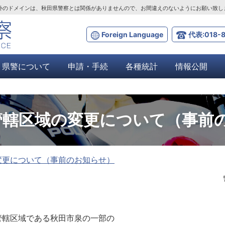
ta.lg.jp」以外のドメインは、秋田県警察とは関係がありませんので、お間違えのないようにお願い致
Foreign Language
代表:018-8
県警について
申請・手続
各種統計
情報公開
管轄区域の変更について（事前
変更について（事前のお知らせ）
轄区域である秋田市泉の一部の