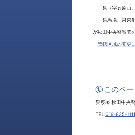
泉（字五庵山、字
泉馬場、泉東町
が秋田中央警察署の
管轄区域の変更
このペー
警察署 秋田中央
TEL:
018-835-111