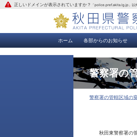
正しいドメインが表示されていますか？
「police.pref.aki
本文へ
ホーム
各部からのお知らせ
警察署の
警察署の管轄区域の
秋田東警察署の管