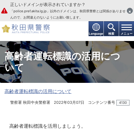
正しいドメインが表示されていますか？
本文へ
×
「police.pref.akita.lg.jp」以外のドメインは、秋田県警察とは関係がありませ
んので、お間違えのないようにお願い致します。
Language
検索
メニュー
高齢者運転標識の活用につ
いて
高齢者運転標識の活用について
警察署 秋田中央警察署
2022年03月07日
コンテンツ番号
4130
高齢者運転標識を活用しましょう。