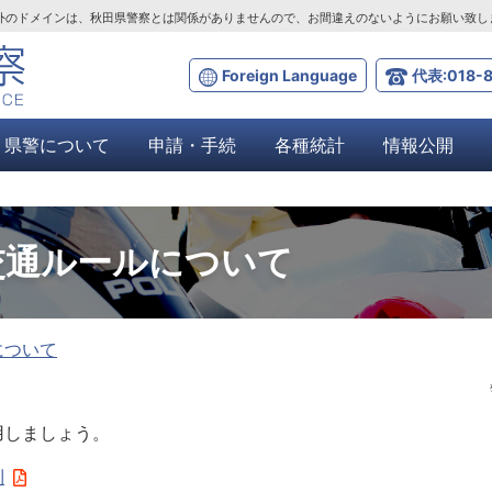
ta.lg.jp」以外のドメインは、秋田県警察とは関係がありませんので、お間違えのないようにお願い致
Foreign Language
代表:018-8
県警について
申請・手続
各種統計
情報公開
交通ルールについて
について
しましょう。
則