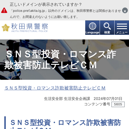
正しいドメインが表示されていますか？
本文へ
×
「police.pref.akita.lg.jp」以外のドメインは、秋田県警察とは関係がありませ
んので、お間違えのないようにお願い致します。
Language
検索
メニュー
ＳＮＳ型投資・ロマンス詐
欺被害防止テレビＣＭ
ＳＮＳ型投資・ロマンス詐欺被害防止テレビＣＭ
生活安全部 生活安全企画課
2024年07月01日
コンテンツ番号
5605
ＳＮＳ型投資・ロマンス詐欺被害防