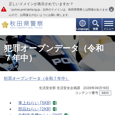
正しいドメインが表示されていますか？
本文へ
×
「police.pref.akita.lg.jp」以外のドメインは、秋田県警察とは関係がありませ
んので、お間違えのないようにお願い致します。
Language
検索
メニュー
犯罪オープンデータ（令和
７年中）
犯罪オープンデータ（令和７年中）
生活安全部 生活安全企画課
2026年06月19日
コンテンツ番号
6805
車上ねらい [5KB]
部品ねらい [2KB]
自動販売機ねらい [1KB]