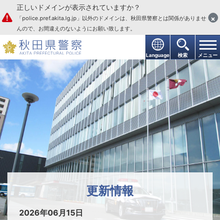
正しいドメインが表示されていますか？
本文へ
×
「police.pref.akita.lg.jp」以外のドメインは、秋田県警察とは関係がありませ
んので、お間違えのないようにお願い致します。
Language
検索
メニュー
秋田中央警察署
更新情報
2026年06月15日