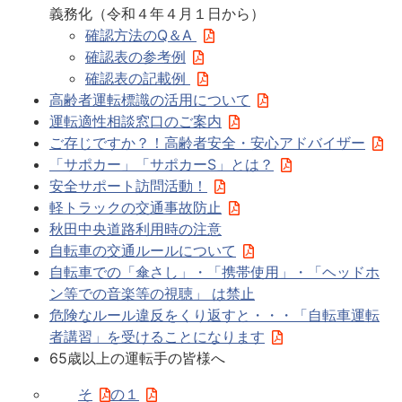
義務化（令和４年４月１日から）
確認方法のQ＆A
確認表の参考例
確認表の記載例
高齢者運転標識の活用について
運転適性相談窓口のご案内
ご存じですか？！高齢者安全・安心アドバイザー
「サポカー」「サポカーS」とは？
安全サポート訪問活動！
軽トラックの交通事故防止
秋田中央道路利用時の注意
自転車の交通ルールについて
自転車での「傘さし」・「携帯使用」・「ヘッドホ
ン等での音楽等の視聴」 は禁止
危険なルール違反をくり返すと・・・「自転車運転
者講習」を受けることになります
65歳以上の運転手の皆様へ
そ
の１