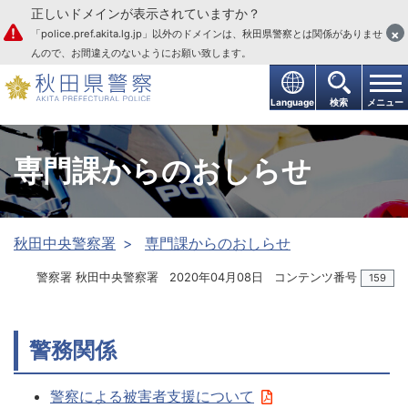
正しいドメインが表示されていますか？
本文へ
×
「police.pref.akita.lg.jp」以外のドメインは、秋田県警察とは関係がありませ
んので、お間違えのないようにお願い致します。
Language
検索
メニュー
専門課からのおしらせ
秋田中央警察署
専門課からのおしらせ
警察署 秋田中央警察署
2020年04月08日
コンテンツ番号
159
警務関係
警察による被害者支援について