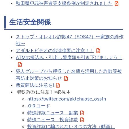
秋田県犯罪被害者等支援条例が制定されました
生活安全関係
ストップ・オレオレ詐欺47（SOS47）〜家族の絆作
戦〜
アダルトビデオの出演強要に注意！！
ATMの振込み・引出し限度額を引き下げましょう！
犯人グループから押収した名簿を活用した詐欺等被
害防止対策のお知らせ
悪質商法に注意を!
特殊詐欺に注意！※必見↓
https://twitter.com/aktchuosc_ossfn
ＱＲコード
特殊詐欺ニュース 副業
特殊ニュース 投資詐欺
投資詐欺に騙されない３つの方法（動画）