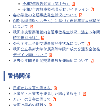
令和7年度告知書（第１号）
令和7年度駐車監視員活動ガイドライン
各小学校の交通事故発生状況について
GIS(地理情報システム）に基づく自動車事故発状況
について
秋田中央警察署管内交通事故発生状況（過去５年間
時間帯別推移）
令和７年上半期交通事故発生状況について
秋田公立美術大学付属高等学院作成の交通安全啓発
デザイン画について
過去５年間冬期間交通事故多発箇所について
警備関係
日頃から災害の備えを
不審船・不審者を発見した際は通報を！
万が一の災害に備えて
大雨は早めの避難を