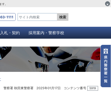
×
します。
63-1111
検索
入札・契約
採用案内・警察学校
針
針
警察署 秋田東警察署
2025年01月17日
コンテンツ番号
5919