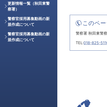
更新情報一覧（秋田東警
察署）
警察官採用募集動画の新
このペー
規作成について
警察署 秋田東警
警察官採用募集動画の新
規作成について
TEL:
018-825-511