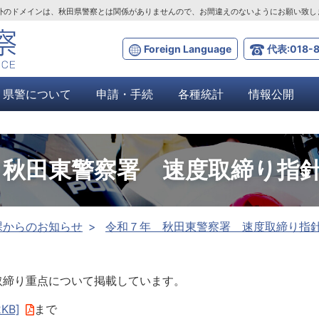
ta.lg.jp」以外のドメインは、秋田県警察とは関係がありませんので、お間違えのないようにお願い致
Foreign Language
代表:018-8
県警について
申請・手続
各種統計
情報公開
 秋田東警察署 速度取締り指
課からのお知らせ
令和７年 秋田東警察署 速度取締り指
取締り重点について掲載しています。
KB]
まで