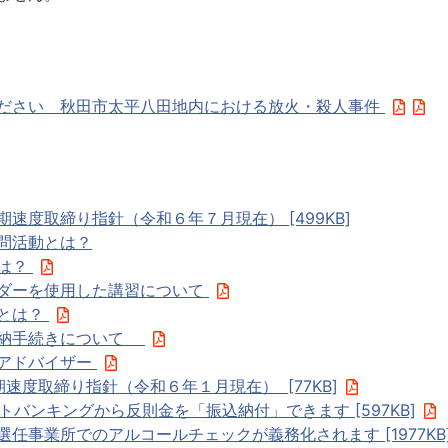
ださい 秋田市太平八田地内における放火・殺人事件
速度取締り指針（令和６年７月現在） [499KB]
問活動とは？
は？
ダーを使用した講習について
とは？
返納手続きについて
アドバイザー
速度取締り指針（令和６年１月現在） [77KB]
トバンキングから反則金を「振込納付」できます [597KB]
任事業所でのアルコールチェックが義務化されます [1977KB