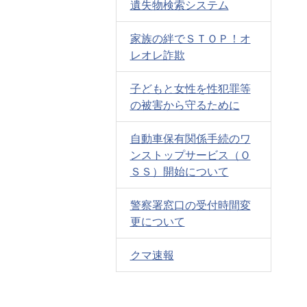
遺失物検索システム
家族の絆でＳＴＯＰ！オ
レオレ詐欺
子どもと女性を性犯罪等
の被害から守るために
自動車保有関係手続のワ
ンストップサービス（Ｏ
ＳＳ）開始について
警察署窓口の受付時間変
更について
クマ速報