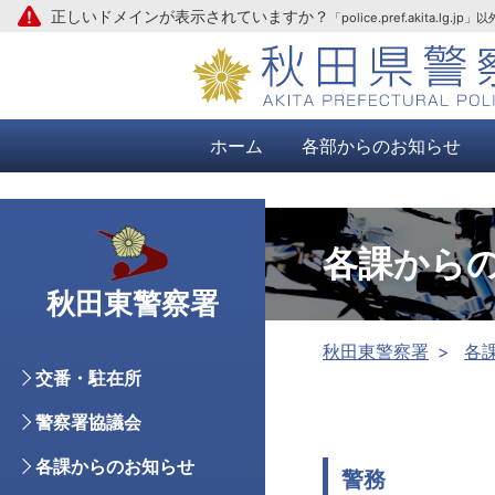
正しいドメインが表示されていますか？
「police.pref.aki
本文へ
ホーム
各部からのお知らせ
各課から
秋田東警察署
秋田東警察署
各
交番・駐在所
警察署協議会
各課からのお知らせ
警務