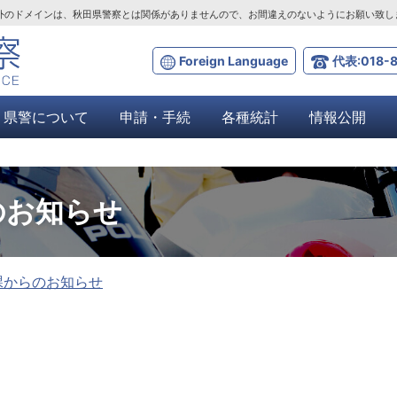
ta.lg.jp」以外のドメインは、秋田県警察とは関係がありませんので、お間違えのないようにお願い致
Foreign Language
代表:018-8
県警について
申請・手続
各種統計
情報公開
のお知らせ
課からのお知らせ