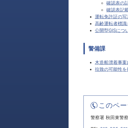
確認表の記
確認表記載
運転免許証の写真
高齢運転者標識を
公開型GISにつ
警備課
木造船漂着事案
拉致の可能性を
このペー
警察署 秋田東警