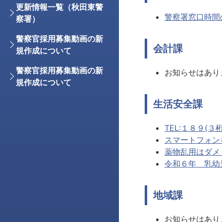
更新情報一覧（秋田東警
警察署窓口時間
察署）
警察官採用募集動画の新
会計課
規作成について
警察官採用募集動画の新
お知らせはあり
規作成について
生活安全課
TEL:１８９(
スマートフォン
薬物乱用はダメ
令和６年 乳幼児
地域課
お知らせはあり