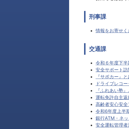
刑事課
情報をお寄せく
交通課
令和６年度下半期
安全サポート訪
『サポカー』と
ドライブレコー
『ふれあい塾』
運転免許自主
高齢者安心安全
令和6年度上半期
銀行ATM・ネッ
安全運転管理者選