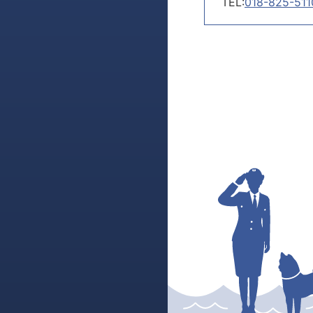
TEL:
018-825-511