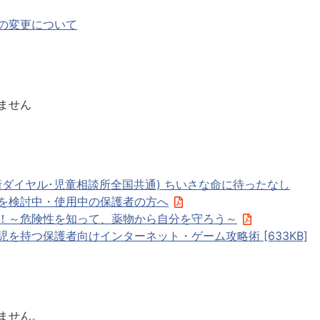
の変更について
ません
３桁ダイヤル･児童相談所全国共通) ちいさな命に待ったなし
を検討中・使用中の保護者の方へ
！～危険性を知って、薬物から自分を守ろう～
を持つ保護者向けインターネット・ゲーム攻略術 [633KB]
ません。