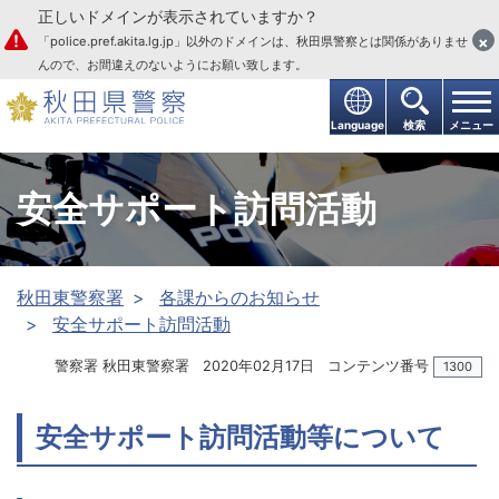
正しいドメインが表示されていますか？
本文へ
×
「police.pref.akita.lg.jp」以外のドメインは、秋田県警察とは関係がありませ
んので、お間違えのないようにお願い致します。
Language
検索
メニュー
安全サポート訪問活動
秋田東警察署
各課からのお知らせ
安全サポート訪問活動
警察署 秋田東警察署
2020年02月17日
コンテンツ番号
1300
安全サポート訪問活動等について