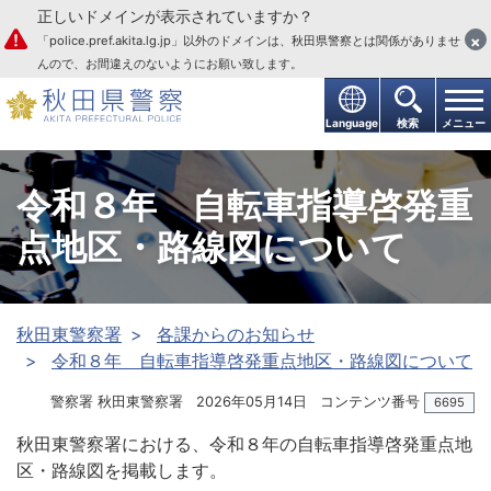
正しいドメインが表示されていますか？
本文へ
×
「police.pref.akita.lg.jp」以外のドメインは、秋田県警察とは関係がありませ
んので、お間違えのないようにお願い致します。
Language
検索
メニュー
令和８年 自転車指導啓発重
点地区・路線図について
秋田東警察署
各課からのお知らせ
令和８年 自転車指導啓発重点地区・路線図について
警察署 秋田東警察署
2026年05月14日
コンテンツ番号
6695
秋田東警察署における、令和８年の自転車指導啓発重点地
区・路線図を掲載します。