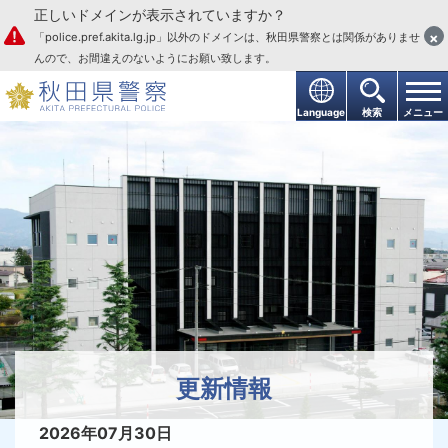
正しいドメインが表示されていますか？
本文へ
×
「police.pref.akita.lg.jp」以外のドメインは、秋田県警察とは関係がありませ
んので、お間違えのないようにお願い致します。
Language
検索
メニュー
大仙警察署
更新情報
2026年07月30日