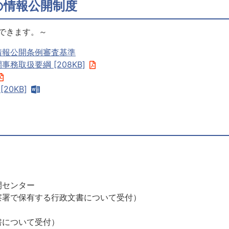
の情報公開制度
できます。～
情報公開条例審査基準
務取扱要綱 [208KB]
20KB]
開センター
察署で保有する行政文書について受付）
書について受付）