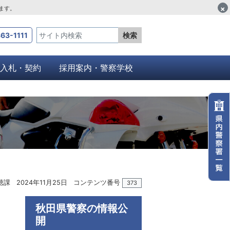
×
します。
63-1111
検索
入札・契約
採用案内・警察学校
聴課
2024年11月25日
コンテンツ番号
373
秋田県警察の情報公
開