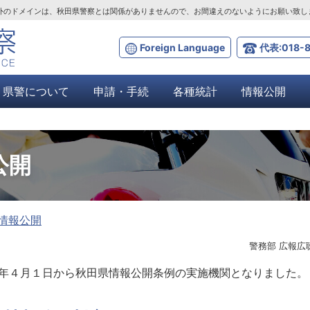
ta.lg.jp」以外のドメインは、秋田県警察とは関係がありませんので、お間違えのないようにお願い致
Foreign Language
代表:018-8
県警について
申請・手続
各種統計
情報公開
公開
情報公開
警務部 広報広
4年４月１日から秋田県情報公開条例の実施機関となりました。