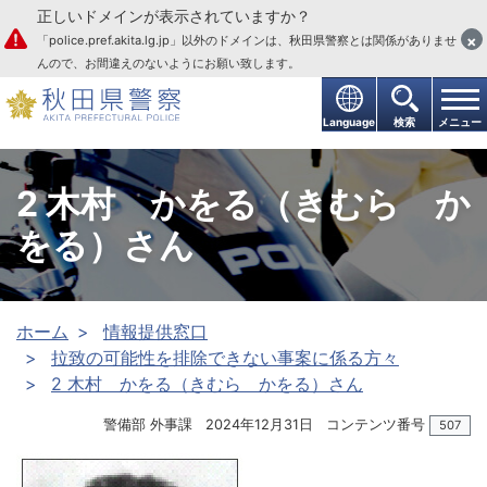
正しいドメインが表示されていますか？
本文へ
×
「police.pref.akita.lg.jp」以外のドメインは、秋田県警察とは関係がありませ
んので、お間違えのないようにお願い致します。
Language
検索
メニュー
2 木村 かをる（きむら か
をる）さん
ホーム
情報提供窓口
拉致の可能性を排除できない事案に係る方々
2 木村 かをる（きむら かをる）さん
警備部 外事課
2024年12月31日
コンテンツ番号
507