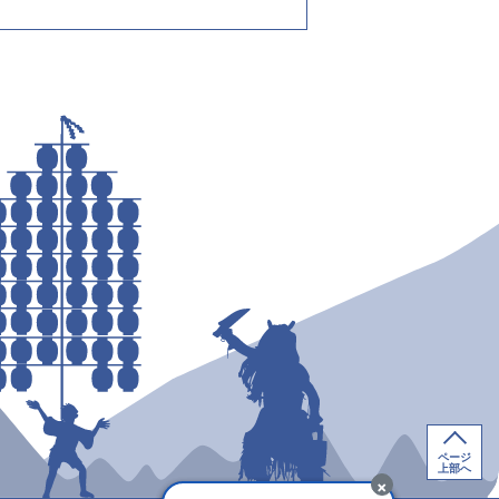
ページ
上部へ
×