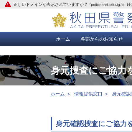
正しいドメインが表示されていますか？
「police.pref.aki
本文へ
ホーム
各部からのお知らせ
身元捜査にご協力を（
ホーム
情報提供窓口
身元確認
身元確認捜査にご協力