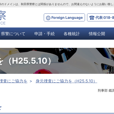
ta.lg.jp」以外のドメインは、秋田県警察とは関係がありませんので、お間違えのないようにお願い致
Foreign Language
代表:018-8
県警について
申請・手続
各種統計
情報公開
H25.5.10）
捜査にご協力を
身元捜査にご協力を（H25.5.10）
刑事部 鑑
を