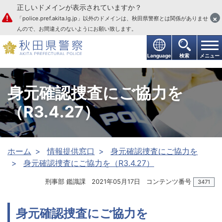
正しいドメインが表示されていますか？
本文へ
×
「police.pref.akita.lg.jp」以外のドメインは、秋田県警察とは関係がありませ
んので、お間違えのないようにお願い致します。
Language
検索
メニュー
身元確認捜査にご協力を
（R3.4.27）
ホーム
情報提供窓口
身元確認捜査にご協力を
身元確認捜査にご協力を（R3.4.27）
刑事部 鑑識課
2021年05月17日
コンテンツ番号
3471
身元確認捜査にご協力を