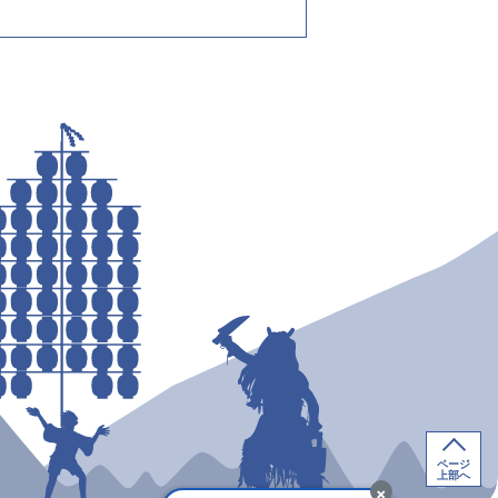
ページ
上部へ
×