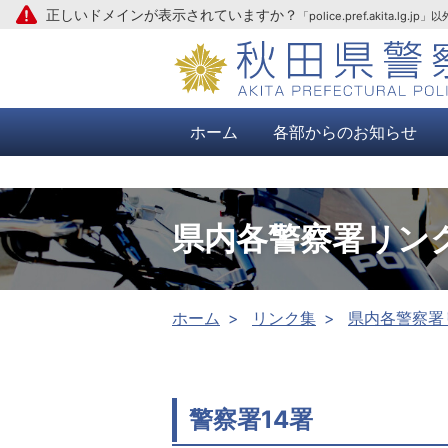
正しいドメインが表示されていますか？
「police.pref.aki
本文へ
ホーム
各部からのお知らせ
県内各警察署リン
ホーム
リンク集
県内各警察署
警察署14署