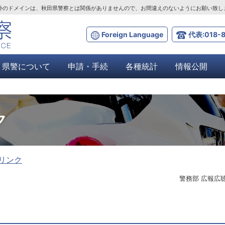
ta.lg.jp」以外のドメインは、秋田県警察とは関係がありませんので、お間違えのないようにお願い致
Foreign Language
代表:018-8
県警について
申請・手続
各種統計
情報公開
ク
リンク
警務部 広報広