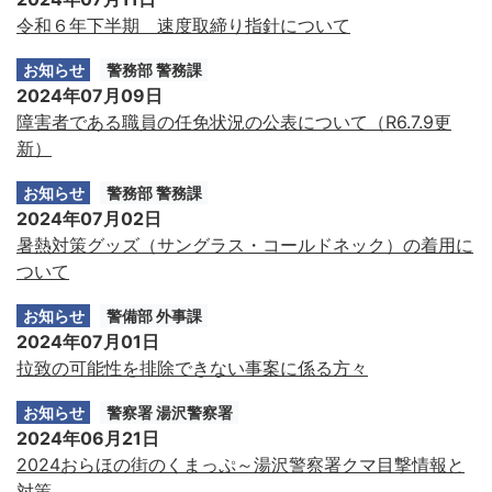
令和６年下半期 速度取締り指針について
お知らせ
警務部 警務課
2024年07月09日
障害者である職員の任免状況の公表について（R6.7.9更
新）
お知らせ
警務部 警務課
2024年07月02日
暑熱対策グッズ（サングラス・コールドネック）の着用に
ついて
お知らせ
警備部 外事課
2024年07月01日
拉致の可能性を排除できない事案に係る方々
お知らせ
警察署 湯沢警察署
2024年06月21日
2024おらほの街のくまっぷ～湯沢警察署クマ目撃情報と
対策