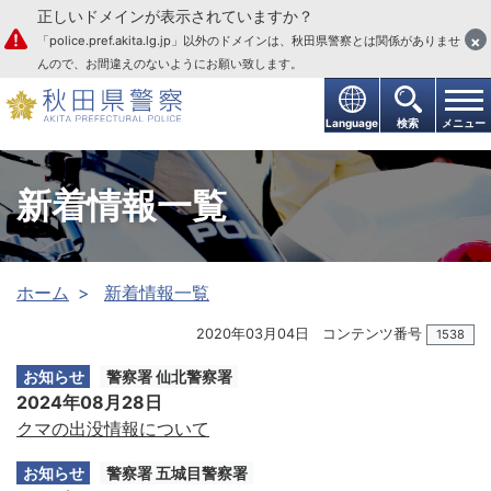
正しいドメインが表示されていますか？
本文へ
×
「police.pref.akita.lg.jp」以外のドメインは、秋田県警察とは関係がありませ
んので、お間違えのないようにお願い致します。
Language
検索
メニュー
新着情報一覧
ホーム
新着情報一覧
2020年03月04日
コンテンツ番号
1538
お知らせ
警察署 仙北警察署
2024年08月28日
クマの出没情報について
お知らせ
警察署 五城目警察署