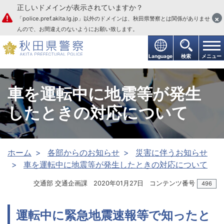
正しいドメインが表示されていますか？
本文へ
×
「police.pref.akita.lg.jp」以外のドメインは、秋田県警察とは関係がありませ
んので、お間違えのないようにお願い致します。
Language
検索
メニュー
車を運転中に地震等が発生
したときの対応について
ホーム
各部からのお知らせ
災害に伴うお知らせ
車を運転中に地震等が発生したときの対応について
交通部 交通企画課
2020年01月27日
コンテンツ番号
496
運転中に緊急地震速報等で知ったと