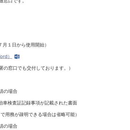
通窓口です。
年７月１日から使用開始）
ord）
の窓口でも交付しております。）
請の場合
動車検査証記録事項が記載された書面
で用務が疎明できる場合は省略可能）
請の場合