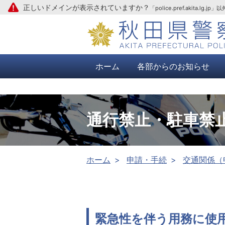
正しいドメインが表示されていますか？
「police.pref.aki
本文へ
ホーム
各部からのお知らせ
通行禁止・駐車禁
ホーム
申請・手続
交通関係（
緊急性を伴う用務に使