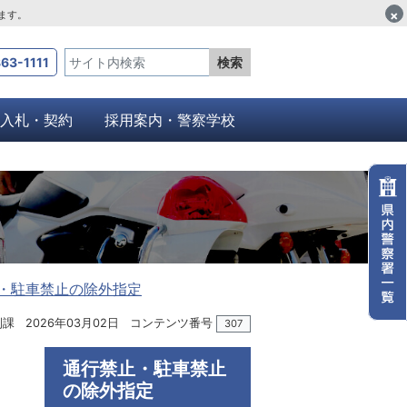
×
します。
63-1111
検索
入札・契約
採用案内・警察学校
・駐車禁止の除外指定
制課
2026年03月02日
コンテンツ番号
307
通行禁止・駐車禁止
の除外指定