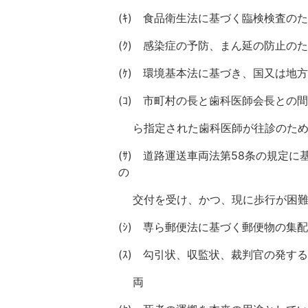
(ｷ) 食品衛生法に基づく臨検検査の
(ｸ) 感染症の予防、まん延の防止の
(ｹ) 環境基本法に基づき、国又は地
(ｺ) 市町村の長と歯科医師会長と
ら指定された歯科医師が往診のため
(ｻ) 道路運送車両法第58条の規定
の
交付を受け、かつ、現に歩行が困難
(ｼ) 専ら郵便法に基づく郵便物の
(ｽ) 勾引状、収監状、裁判官の発
両