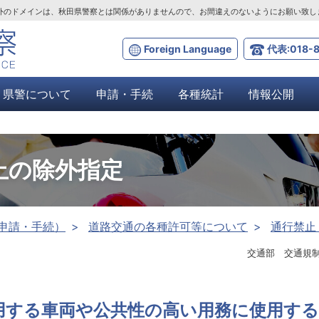
ta.lg.jp」以外のドメインは、秋田県警察とは関係がありませんので、お間違えのないようにお願い致
Foreign Language
代表:018-8
県警について
申請・手続
各種統計
情報公開
止の除外指定
申請・手続）
道路交通の各種許可等について
通行禁止
交通部 交通規
用する車両や公共性の高い用務に使用する