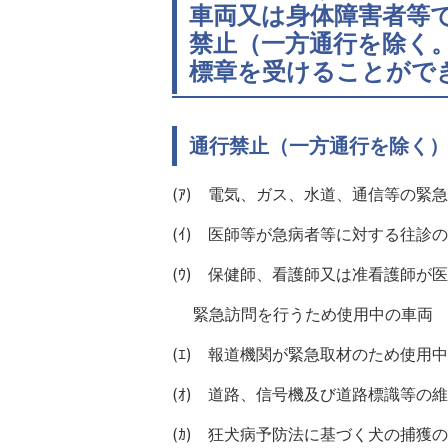
車両又は身体障害者等
禁止（一方通行を除く
標章を受けることがで
通行禁止（一方通行を除く
(ｱ) 電気、ガス、水道、通信等の緊
(ｲ) 医師等が急病者等に対する往診
(ｳ) 保健師、看護師又は准看護師
緊急訪問を行うため使用中の車両
(ｴ) 報道機関が緊急取材のため使用
(ｵ) 道路、信号機及び道路標識等の
(ｶ) 狂犬病予防法に基づく犬の捕獲