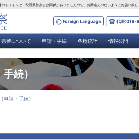
ta.lg.jp」以外のドメインは、秋田県警察とは関係がありませんので、お間違えのないようにお願い致
Foreign Language
代表:018-8
県警について
申請・手続
各種統計
情報公開
・手続）
（申請・手続）