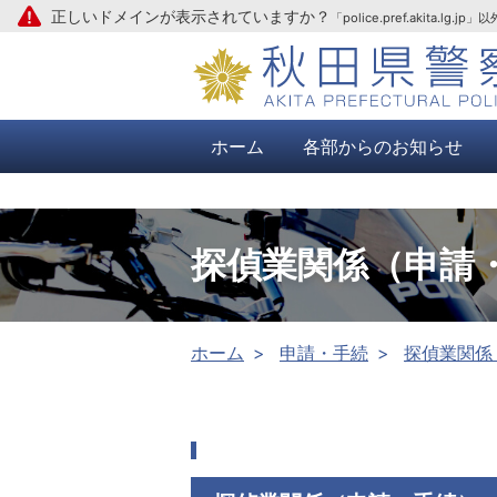
正しいドメインが表示されていますか？
「police.pref.aki
本文へ
ホーム
各部からのお知らせ
探偵業関係（申請
ホーム
申請・手続
探偵業関係