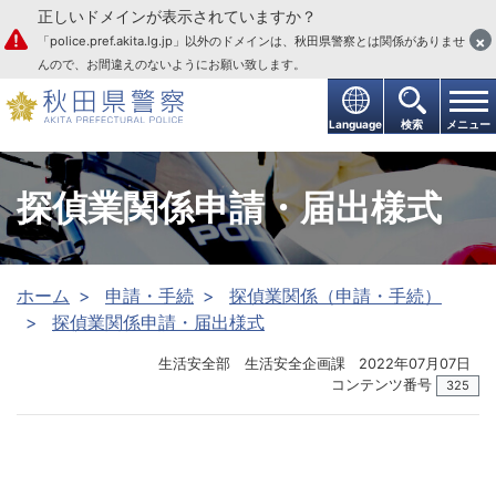
正しいドメインが表示されていますか？
本文へ
×
「police.pref.akita.lg.jp」以外のドメインは、秋田県警察とは関係がありませ
んので、お間違えのないようにお願い致します。
Language
検索
メニュー
探偵業関係申請・届出様式
ホーム
申請・手続
探偵業関係（申請・手続）
探偵業関係申請・届出様式
生活安全部 生活安全企画課
2022年07月07日
コンテンツ番号
325