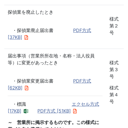
探偵業を廃止したとき
様式
第２
・探偵業廃止届出書
PDF方式
号
[37KB]
届出事項（営業所所在地・名称・法人役員
等）に変更があったとき
様式
第３
号
・探偵業変更届出書
PDF方式
[62KB]
様式
第４
号
・標識
エクセル方式
[17KB]
PDF方式 [51KB]
～ 営業所に掲示するものです。この様式に