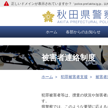
正しいドメインが表示されていますか？
「police.pref.aki
本文へ
ホーム
各部からのお知らせ
被害者連絡制度
ホーム
犯罪被害者支援
被害者
犯罪被害者等は、捜査の状況や加害者
す。
県警察では、このような要望に応える