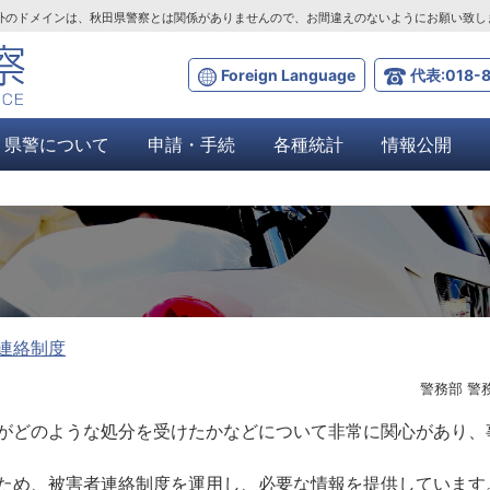
ta.lg.jp」以外のドメインは、秋田県警察とは関係がありませんので、お間違えのないようにお願い致
Foreign Language
代表:018-8
県警について
申請・手続
各種統計
情報公開
連絡制度
警務部 警
がどのような処分を受けたかなどについて非常に関心があり、
ため、被害者連絡制度を運用し、必要な情報を提供しています