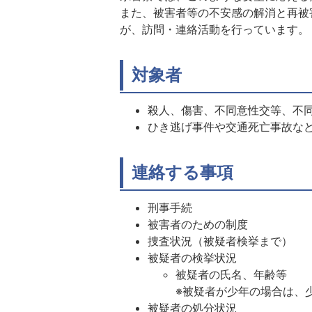
また、被害者等の不安感の解消と再被
が、訪問・連絡活動を行っています。
対象者
殺人、傷害、不同意性交等、不
ひき逃げ事件や交通死亡事故な
連絡する事項
刑事手続
被害者のための制度
捜査状況（被疑者検挙まで）
被疑者の検挙状況
被疑者の氏名、年齢等
※被疑者が少年の場合は、
被疑者の処分状況