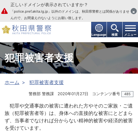
正しいドメインが表示されていますか？
本文へ
×
「police.pref.akita.lg.jp」以外のドメインは、秋田県警察とは関係がありませ
んので、お間違えのないようにお願い致します。
Language
検索
メニュー
犯罪被害者支援
ホーム
犯罪被害者支援
警務部 警務課
2020年01月27日
コンテンツ番号
485
犯罪や交通事故の被害に遭われた方やそのご家族・ご遺
族（犯罪被害者等）は、身体への直接的な被害にとどまら
ず、当事者でなければ分からない精神的被害や経済的被害
を受けています。