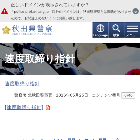
正しいドメインが表示されていますか？
本文へ
×
「police.pref.akita.lg.jp」以外のドメインは、秋田県警察とは関係がありませ
んので、お間違えのないようにお願い致します。
Language
検索
メニュー
速度取締り指針
速度取締り指針
警察署 北秋田警察署
2026年05月25日
コンテンツ番号
6740
[速度取締り指針]