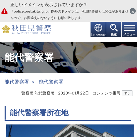
正しいドメインが表示されていますか？
本文へ
×
「police.pref.akita.lg.jp」以外のドメインは、秋田県警察とは関係がありませ
んので、お間違えのないようにお願い致します。
Language
検索
メニュー
能代警察署
能代警察署
能代警察署
警察署 能代警察署
2020年01月22日
コンテンツ番号
115
能代警察署所在地