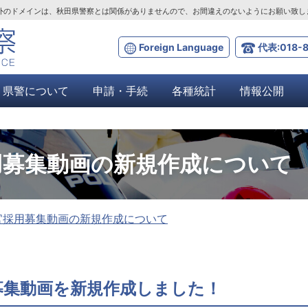
ta.lg.jp」以外のドメインは、秋田県警察とは関係がありませんので、お間違えのないようにお願い致
Foreign Language
代表:018-8
県警について
申請・手続
各種統計
情報公開
用募集動画の新規作成について
官採用募集動画の新規作成について
募集動画を新規作成しました！