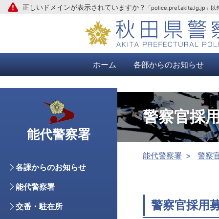
正しいドメインが表示されていますか？
「police.pref.aki
本文へ
ホーム
各部からのお知らせ
警察官採
能代警察署
能代警察署
警察
各課からのお知らせ
能代警察署
警察官採用
交番・駐在所