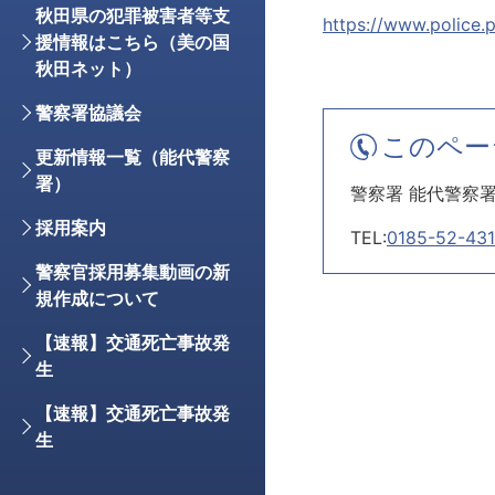
秋田県の犯罪被害者等支
https://www.police.
援情報はこちら（美の国
秋田ネット）
警察署協議会
このペー
更新情報一覧（能代警察
署）
警察署 能代警察
採用案内
TEL:
0185-52-431
警察官採用募集動画の新
規作成について
【速報】交通死亡事故発
生
【速報】交通死亡事故発
生