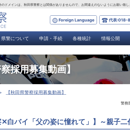
ta.lg.jp」以外のドメインは、秋田県警察とは関係がありませんので、お間違えのないようにお願い致
Foreign Language
代表:018-8
県警について
申請・手続
各種統計
情報公開
警察採用募集動画】
【秋田県警察採用募集動画】
警務
察✕白バイ「父の姿に憧れて」】～親子二代