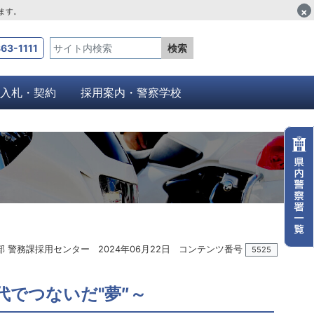
×
します。
63-1111
検索
入札・契約
採用案内・警察学校
部 警務課採用センター
2024年06月22日
コンテンツ番号
5525
でつないだ"夢″～