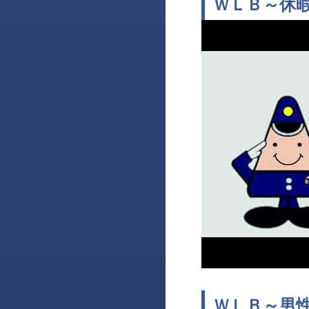
ＷＬＢ～休
ＷＬＢ～男