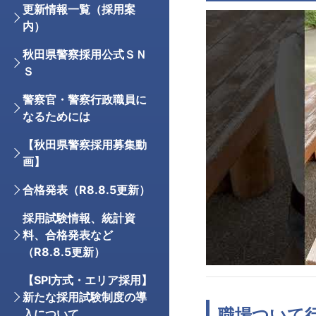
更新情報一覧（採用案
内）
秋田県警察採用公式ＳＮ
Ｓ
警察官・警察行政職員に
なるためには
【秋田県警察採用募集動
画】
合格発表（R8.8.5更新）
採用試験情報、統計資
料、合格発表など
（R8.8.5更新）
【SPI方式・エリア採用】
新たな採用試験制度の導
職場ついて
入について