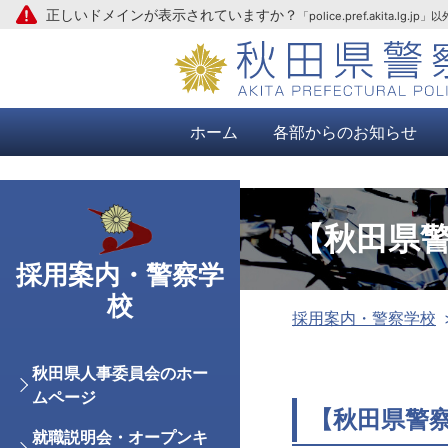
正しいドメインが表示されていますか？
「police.pref.aki
本文へ
ホーム
各部からのお知らせ
【秋田県
採用案内・警察学
校
採用案内・警察学校
秋田県人事委員会のホー
ムページ
【秋田県警
就職説明会・オープンキ