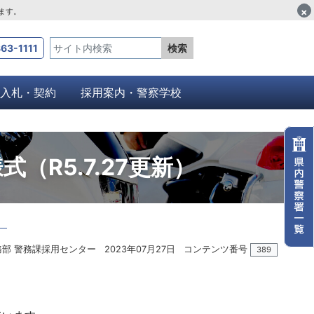
×
します。
63-1111
検索
入札・契約
採用案内・警察学校
R5.7.27更新）
）
務部 警務課採用センター
2023年07月27日
コンテンツ番号
389