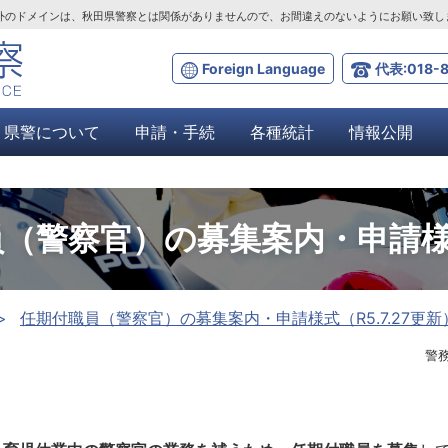
ta.lg.jp」以外のドメインは、秋田県警察とは関係がありませんので、お間違えのないようにお願い致
Foreign Language
代表:018-8
県警について
申請・手続
各種統計
情報公開
（警察官）の募集案内・申請様式（
任期付職員（警察官）の募集案内・申請様式（R5.7.27更新
警