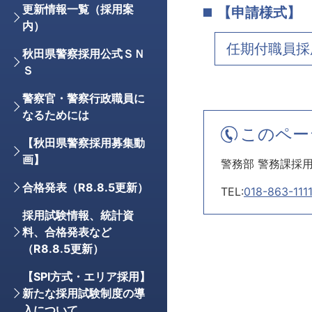
更新情報一覧（採用案
【申請様式】
内）
任期付職員採
秋田県警察採用公式ＳＮ
Ｓ
警察官・警察行政職員に
なるためには
このペー
【秋田県警察採用募集動
画】
警務部 警務課採
合格発表（R8.8.5更新）
TEL:
018-863-111
採用試験情報、統計資
料、合格発表など
（R8.8.5更新）
【SPI方式・エリア採用】
新たな採用試験制度の導
入について