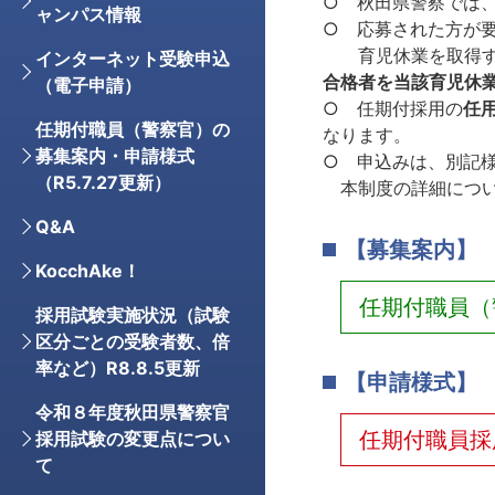
○ 秋田県警察では
ャンパス情報
○ 応募された方が
育児休業を取得する
インターネット受験申込
合格者を当該育児休
（電子申請）
○ 任期付採用の
任
任期付職員（警察官）の
なります。
募集案内・申請様式
○ 申込みは、別記
（R5.7.27更新）
本制度の詳細につい
Q&A
【募集案内】
KocchAke！
任期付職員（警
採用試験実施状況（試験
区分ごとの受験者数、倍
率など）R8.8.5更新
【申請様式】
令和８年度秋田県警察官
任期付職員採
採用試験の変更点につい
て