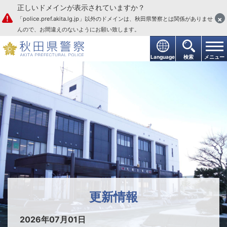
正しいドメインが表示されていますか？
本文へ
×
「police.pref.akita.lg.jp」以外のドメインは、秋田県警察とは関係がありませ
んので、お間違えのないようにお願い致します。
Language
検索
メニュー
大館警察署
更新情報
2026年07月01日