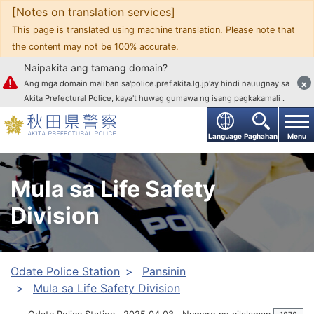
[Notes on translation services]
Upang mag-text
This page is translated using machine translation. Please note that
the content may not be 100% accurate.
Naipakita ang tamang domain?
×
Ang mga domain maliban sa'police.pref.akita.lg.jp'ay hindi nauugnay sa
Akita Prefectural Police, kaya't huwag gumawa ng isang pagkakamali .
Language
Paghahanap
Menu
Mula sa Life Safety
Division
Odate Police Station
Pansinin
Mula sa Life Safety Division