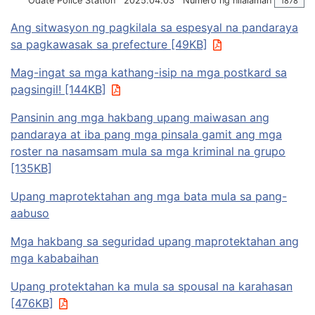
Odate Police Station
2025.04.03
Numero ng nilalaman
1878
Ang sitwasyon ng pagkilala sa espesyal na pandaraya
sa pagkawasak sa prefecture [49KB]
Mag-ingat sa mga kathang-isip na mga postkard sa
pagsingil! [144KB]
Pansinin ang mga hakbang upang maiwasan ang
pandaraya at iba pang mga pinsala gamit ang mga
roster na nasamsam mula sa mga kriminal na grupo
[135KB]
Upang maprotektahan ang mga bata mula sa pang-
aabuso
Mga hakbang sa seguridad upang maprotektahan ang
mga kababaihan
Upang protektahan ka mula sa spousal na karahasan
[476KB]