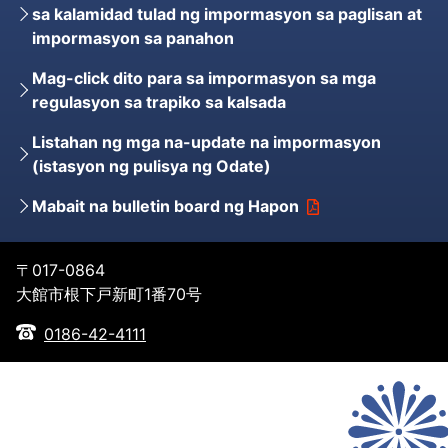
sa kalamidad tulad ng impormasyon sa paglisan at
impormasyon sa panahon
Mag-click dito para sa impormasyon sa mga
regulasyon sa trapiko sa kalsada
Listahan ng mga na-update na impormasyon
(istasyon ng pulisya ng Odate)
Mabait na bulletin board ng Hapon
〒017-0864
大館市根下戸新町1番70号
0186-42-4111