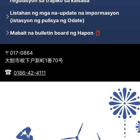
regulasyon sa trapiko sa kalsada
Listahan ng mga na-update na impormasyon
(istasyon ng pulisya ng Odate)
Mabait na bulletin board ng Hapon
〒017-0864
大館市根下戸新町1番70号
0186-42-4111