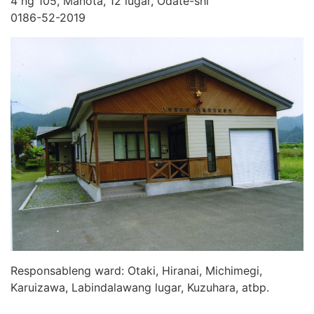
4 ng 105, Manota, 12 lugar, Odate-shi
0186-52-2019
Responsableng ward: Otaki, Hiranai, Michimegi,
Karuizawa, Labindalawang lugar, Kuzuhara, atbp.