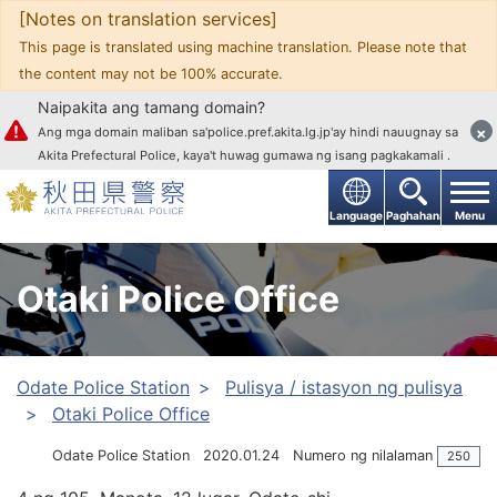
[Notes on translation services]
Upang mag-text
This page is translated using machine translation. Please note that
the content may not be 100% accurate.
Naipakita ang tamang domain?
×
Ang mga domain maliban sa'police.pref.akita.lg.jp'ay hindi nauugnay sa
Akita Prefectural Police, kaya't huwag gumawa ng isang pagkakamali .
Language
Paghahanap
Menu
Otaki Police Office
Odate Police Station
Pulisya / istasyon ng pulisya
Otaki Police Office
Odate Police Station
2020.01.24
Numero ng nilalaman
250