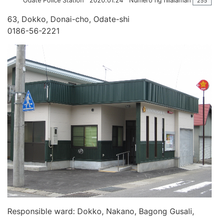
Odate Police Station
2020.01.24
Numero ng nilalaman
255
63, Dokko, Donai-cho, Odate-shi
0186-56-2221
Responsible ward: Dokko, Nakano, Bagong Gusali,