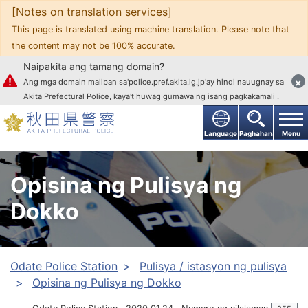
[Notes on translation services]
Upang mag-text
This page is translated using machine translation. Please note that
the content may not be 100% accurate.
Naipakita ang tamang domain?
×
Ang mga domain maliban sa'police.pref.akita.lg.jp'ay hindi nauugnay sa
Akita Prefectural Police, kaya't huwag gumawa ng isang pagkakamali .
Language
Paghahanap
Menu
Opisina ng Pulisya ng
Dokko
Odate Police Station
Pulisya / istasyon ng pulisya
Opisina ng Pulisya ng Dokko