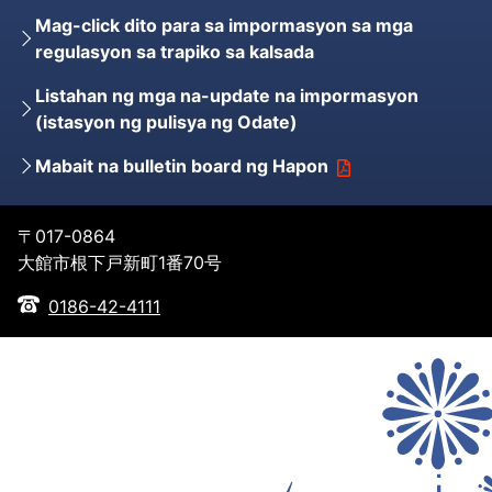
Mag-click dito para sa impormasyon sa mga
regulasyon sa trapiko sa kalsada
Listahan ng mga na-update na impormasyon
(istasyon ng pulisya ng Odate)
Mabait na bulletin board ng Hapon
〒017-0864
大館市根下戸新町1番70号
0186-42-4111