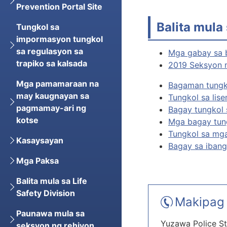
Prevention Portal Site
Balita mula
Tungkol sa
impormasyon tungkol
sa regulasyon sa
Mga gabay sa bi
trapiko sa kalsada
2019 Seksyon n
Mga pamamaraan na
Bagaman tungko
may kaugnayan sa
Tungkol sa li
pagmamay-ari ng
Bagay tungkol 
kotse
Mga bagay tung
Tungkol sa mg
Kasaysayan
Bagay sa ibang
Mga Paksa
Balita mula sa Life
Safety Division
Makipag 
Paunawa mula sa
Yuzawa Police St
seksyon ng rehiyon