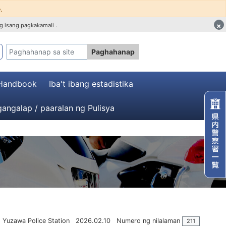
.
×
g isang pagkakamali .
Paghahanap
 Handbook
Iba't ibang estadistika
angalap / paaralan ng Pulisya
Yuzawa Police Station
2026.02.10
Numero ng nilalaman
211