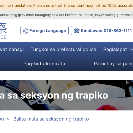
achine translation. Please note that the content may not be 100% accurate
ef.akita.lg.jp'ay hindi nauugnay sa Akita Prefectural Police, kaya't huwag gumawa n
Foreign Language
Kinatawan:018-863-1111
wat bahagi
Tungkol sa prefectural police
Paglalapat ·
Pag-bid / kontrata
Patnubay sa pang
la sa seksyon ng trapiko
on
Balita mula sa seksyon ng trapiko