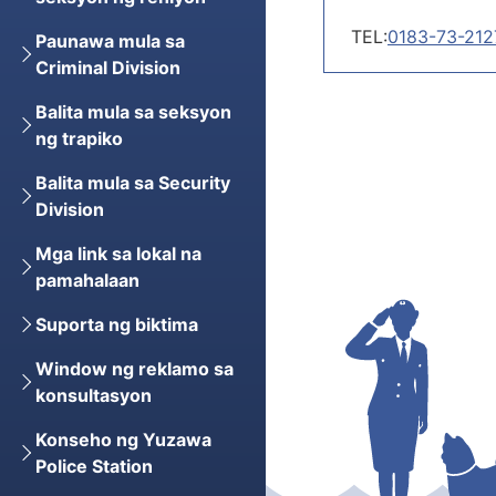
TEL:
0183-73-212
Paunawa mula sa
Criminal Division
Balita mula sa seksyon
ng trapiko
Balita mula sa Security
Division
Mga link sa lokal na
pamahalaan
Suporta ng biktima
Window ng reklamo sa
konsultasyon
Konseho ng Yuzawa
Police Station