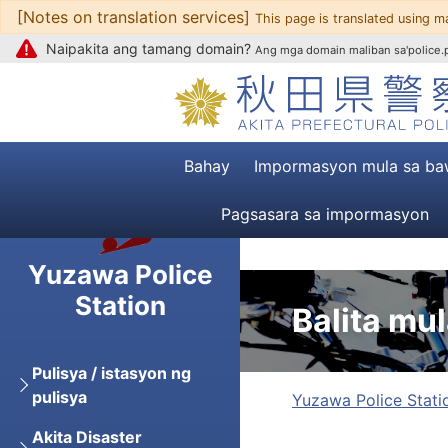
[Notes on translation services]
Upang mag-text
This page is translated using m
Naipakita ang tamang domain?
Ang mga domain maliban sa'police.pr
Bahay
Impormasyon mula sa ba
Pagsasara sa impormasyon
Yuzawa Police
Station
Balita mu
Pulisya / istasyon ng
pulisya
Yuzawa Police Stati
Akita Disaster