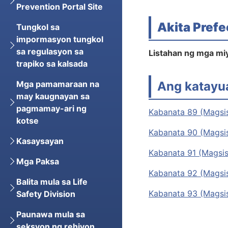
Prevention Portal Site
Akita Prefe
Tungkol sa
impormasyon tungkol
sa regulasyon sa
Listahan ng mga mi
trapiko sa kalsada
Ang katayu
Mga pamamaraan na
may kaugnayan sa
pagmamay-ari ng
Kabanata 89 (Magsis
kotse
Kabanata 90 (Magsis
Kasaysayan
Kabanata 91 (Magsis
Mga Paksa
Kabanata 92 (Magsis
Balita mula sa Life
Kabanata 93 (Magsis
Safety Division
Paunawa mula sa
seksyon ng rehiyon