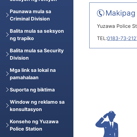
Paunawa mula sa
Makipag 
Criminal Division
Yuzawa Police St
Balita mula sa seksyon
TEL:
0183-73-212
ng trapiko
Balita mula sa Security
Division
Mga link sa lokal na
pamahalaan
Suporta ng biktima
Window ng reklamo sa
konsultasyon
Konseho ng Yuzawa
Police Station