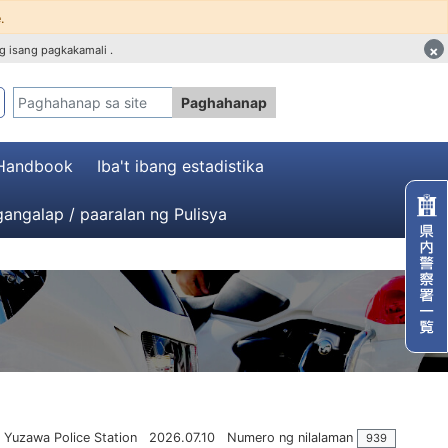
.
×
g isang pagkakamali .
Paghahanap
 Handbook
Iba't ibang estadistika
angalap / paaralan ng Pulisya
Yuzawa Police Station
2026.07.10
Numero ng nilalaman
939