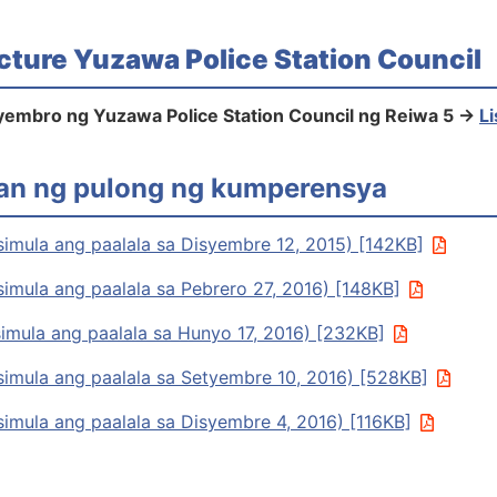
cture Yuzawa Police Station Council
yembro ng Yuzawa Police Station Council ng Reiwa 5 →
L
an ng pulong ng kumperensya
imula ang paalala sa Disyembre 12, 2015) [142KB]
imula ang paalala sa Pebrero 27, 2016) [148KB]
imula ang paalala sa Hunyo 17, 2016) [232KB]
imula ang paalala sa Setyembre 10, 2016) [528KB]
imula ang paalala sa Disyembre 4, 2016) [116KB]