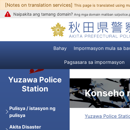
[Notes on translation services]
Upang mag-text
This page is translated using m
Naipakita ang tamang domain?
Ang mga domain maliban sa'police.pr
Bahay
Impormasyon mula sa ba
Pagsasara sa impormasyon
Yuzawa Police
Station
Konseho n
Pulisya / istasyon ng
pulisya
Yuzawa Police Stati
Akita Disaster