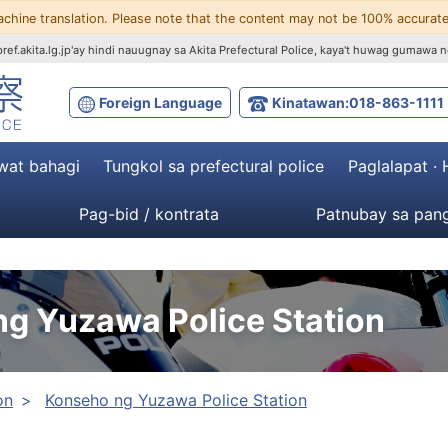
achine translation. Please note that the content may not be 100% accurate
ef.akita.lg.jp'ay hindi nauugnay sa Akita Prefectural Police, kaya't huwag gumawa n
Foreign Language
Kinatawan:018-863-1111
wat bahagi
Tungkol sa prefectural police
Paglalapat ·
Pag-bid / kontrata
Patnubay sa pang
g Yuzawa Police Station
on
Konseho ng Yuzawa Police Station