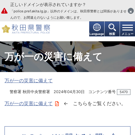
正しいドメインが表示されていますか？
本文へ
×
「police.pref.akita.lg.jp」以外のドメインは、秋田県警察とは関係がありませ
んので、お間違えのないようにお願い致します。
Language
検索
メニュー
万が一の災害に備えて
万が一の災害に備えて
警察署 秋田中央警察署
2024年04月30日
コンテンツ番号
5470
万が一の災害に備えて
← こちらをご覧ください。