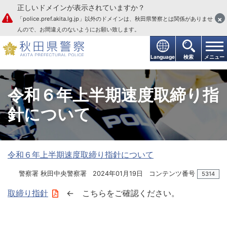
正しいドメインが表示されていますか？
本文へ
×
「police.pref.akita.lg.jp」以外のドメインは、秋田県警察とは関係がありませ
んので、お間違えのないようにお願い致します。
Language
検索
メニュー
令和６年上半期速度取締り指
針について
令和６年上半期速度取締り指針について
警察署 秋田中央警察署
2024年01月19日
コンテンツ番号
5314
取締り指針
← こちらをご確認ください。