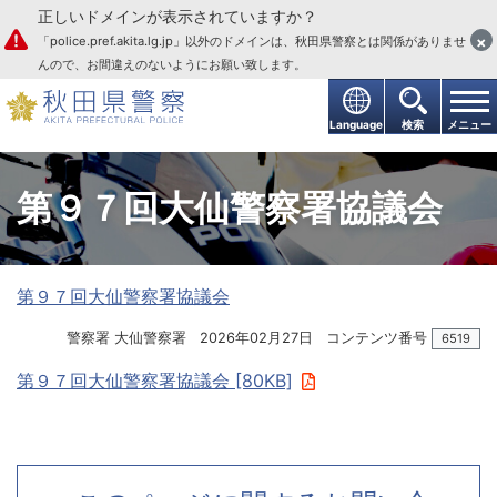
正しいドメインが表示されていますか？
本文へ
×
「police.pref.akita.lg.jp」以外のドメインは、秋田県警察とは関係がありませ
んので、お間違えのないようにお願い致します。
Language
検索
メニュー
第９７回大仙警察署協議会
第９７回大仙警察署協議会
警察署 大仙警察署
2026年02月27日
コンテンツ番号
6519
第９７回大仙警察署協議会 [80KB]