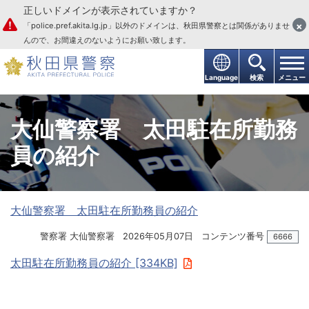
正しいドメインが表示されていますか？
本文へ
×
「police.pref.akita.lg.jp」以外のドメインは、秋田県警察とは関係がありませ
んので、お間違えのないようにお願い致します。
Language
検索
メニュー
大仙警察署 太田駐在所勤務
員の紹介
大仙警察署 太田駐在所勤務員の紹介
警察署 大仙警察署
2026年05月07日
コンテンツ番号
6666
太田駐在所勤務員の紹介 [334KB]