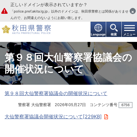
正しいドメインが表示されていますか？
本文へ
×
「police.pref.akita.lg.jp」以外のドメインは、秋田県警察とは関係がありませ
んので、お間違えのないようにお願い致します。
Language
検索
メニュー
第９８回大仙警察署協議会の
開催状況について
第９８回大仙警察署協議会の開催状況について
警察署 大仙警察署
2026年05月27日
コンテンツ番号
6756
大仙警察署協議会開催状況について[229KB]