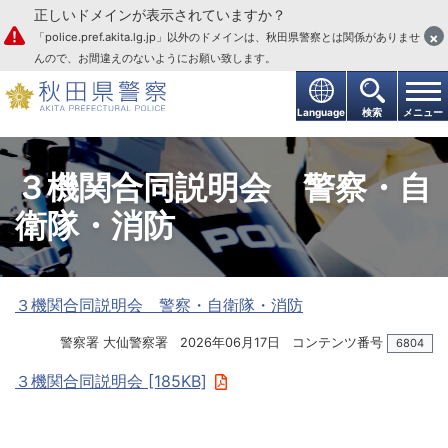
正しいドメインが表示されていますか？
本文へ
×
「police.pref.akita.lg.jp」以外のドメインは、秋田県警察とは関係がありませ
んので、お間違えのないようにお願い致します。
Language
検索
メニュー
３機関合同説明会 警察・自
衛隊・消防
３機関合同説明会 警察・自衛隊・消防
警察署 大仙警察署
2026年06月17日
コンテンツ番号
6804
３機関合同説明会 [185KB]